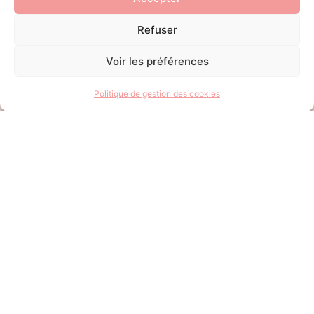
Ajouter au panier
Ajouter au panier
Refuser
Voir les préférences
Click &
Politique de gestion des cookies
Collect
CHOISISSEZ VOS COOKIES
ET VENEZ LES RÉCUPÉRER
EN CLICK & COLLECT À LA
BOUTIQUE À LYON 6.
Cookies, cookies XL,
minis cookies, réglettes
ou coffrets, le choix est
large pour ravir vos
papilles !