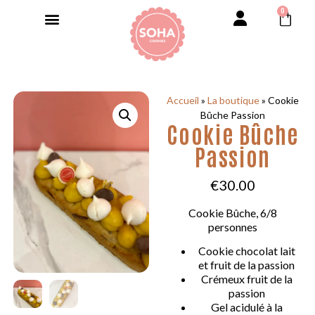
0
Accueil
»
La boutique
»
Cookie
Bûche Passion
Cookie Bûche
Passion
€
30.00
Cookie Bûche, 6/8
personnes
Cookie chocolat lait
et fruit de la passion
Crémeux fruit de la
passion
Gel acidulé à la